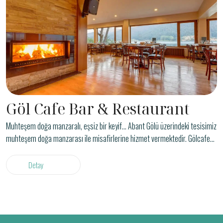
Göl Cafe Bar & Restaurant
Muhteşem doğa manzaralı, eşsiz bir keyif... Abant Gölü üzerindeki tesisimiz
muhteşem doğa manzarası ile misafirlerine hizmet vermektedir. Gölcafe
Restaurant & Bar; barbekü, et-mangal, sucuk-ekmek&sıcak şarap partileri
ve Zengin Cafe Mönüsü ile damak zevkine düşkünleri, Grup Firuze ile müzik
Detay
ruhun gıdasıdır diyenleri, bitki çayları ve nargile ile de geleneksel tatları
arayanlarıtatmin etmek üzere hazırlanmıştır. Hava şartlarına…