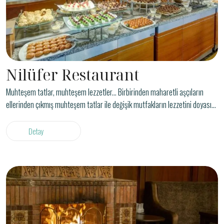
Nilüfer Restaurant
Muhteşem tatlar, muhteşem lezzetler... Birbirinden maharetli aşçıların
ellerinden çıkmış muhteşem tatlar ile değişik mutfakların lezzetini doyasıya
yaşayacağınız, yerel ve uluslararası tatların sunulduğu açık büfe kahvaltı
ve akşam yemeğinde aileniz ve sevdiklerinizle unutulmaz dakikalar
Detay
geçireceksiniz.