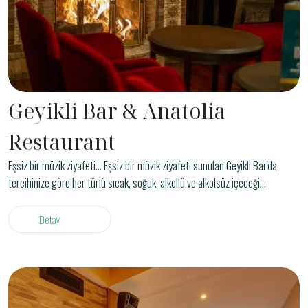
Geyikli Bar & Anatolia
Restaurant
Eşsiz bir müzik ziyafeti... Eşsiz bir müzik ziyafeti sunulan Geyikli Bar'da,
tercihinize göre her türlü sıcak, soğuk, alkollü ve alkolsüz içeceği
istediğiniz şekilde alabilirsiniz. Abant Gölü'nü, Geyikli Bar'daki şömine
karşısında içkinizi yudumlarken izlemek ayrıcalıktır.
Detay