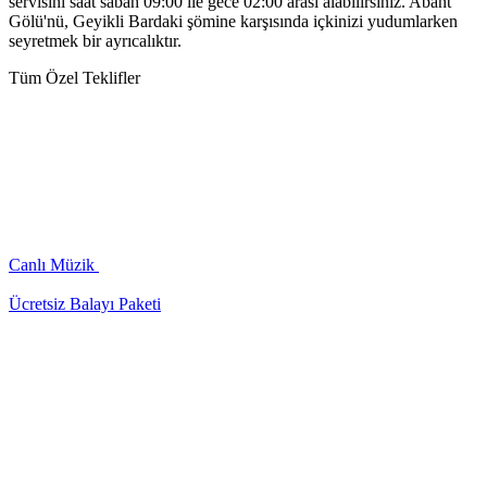
servisini saat sabah 09:00 ile gece 02:00 arası alabilirsiniz. Abant
Gölü'nü, Geyikli Bardaki şömine karşısında içkinizi yudumlarken
seyretmek bir ayrıcalıktır.
Tüm Özel Teklifler
Canlı Müzik
Ücretsiz Balayı Paketi