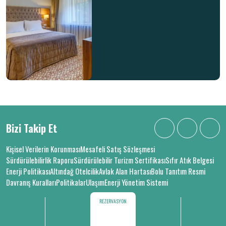
Bizi Takip Et
Kişisel Verilerin Korunması
Mesafeli Satış Sözleşmesi
Sürdürülebilirlik Raporu
Sürdürülebilir Turizm Sertifikası
Sıfır Atık Belgesi
Enerji Politikası
Altındağ Otelcilik
Avlak Alan Hartası
Bolu Tanıtım Resmi
Davranış Kuralları
Politikalar
Ulaşım
Enerji Yönetim Sistemi
REZERVASYON
© 2026 Büyük Abant Oteli